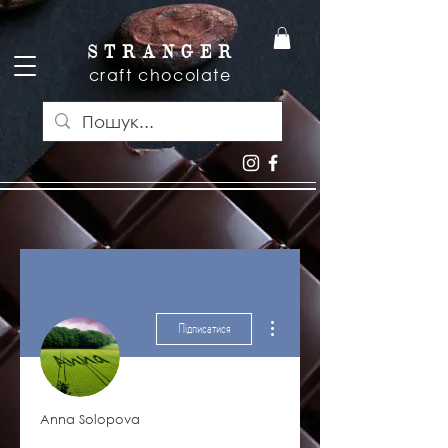
S T R A N G E R
craft chocolate
Інші дії
Підписатися
Anna Solopova