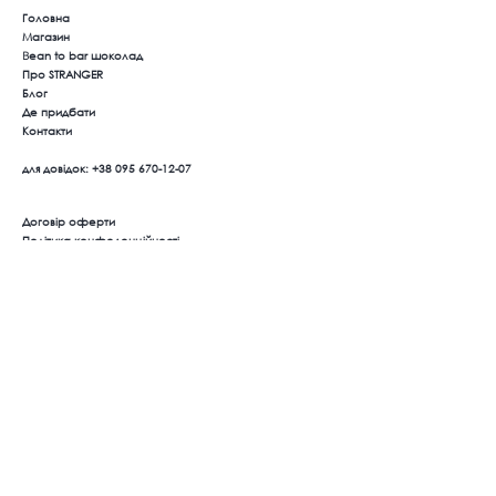
Головна
Магазин
B
ean to bar шоколад
Про STRANGER
Блог
Де придбати
Контакти
для довідок:
+38 095 670-12-07
Договір оферти
Політика конфеденційності
Оплата та доставка
Повернення товару
Ми в соцмережах
Instagram
Facebook