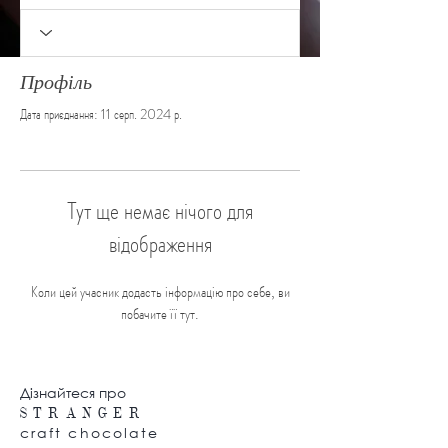
Профіль
Дата приєднання: 11 серп. 2024 р.
Тут ще немає нічого для
відображення
Коли цей учасник додасть інформацію про себе, ви
побачите її тут.
Дізнайтеся про
S T
R A N G E R
craft chocolate