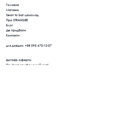
Головна
Магазин
B
ean to bar шоколад
Про STRANGER
Блог
Де придбати
Контакти
для довідок:
+38 095 670-12-07
Договір оферти
Політика конфеденційності
Оплата та доставка
Повернення товару
Ми в соцмережах
Instagram
Facebook