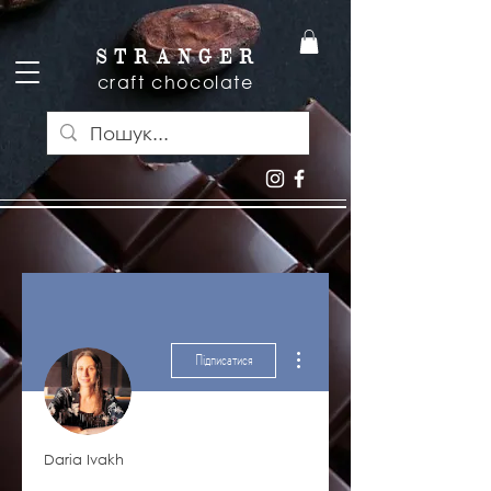
S T R A N G E R
craft chocolate
Інші дії
Підписатися
Daria Ivakh