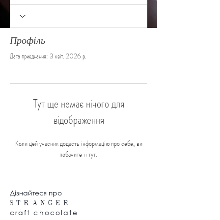
Профіль
Дата приєднання: 3 квіт. 2026 р.
Тут ще немає нічого для
відображення
Коли цей учасник додасть інформацію про себе, ви
побачите її тут.
Дізнайтеся про
S T
R A N G E R
craft chocolate