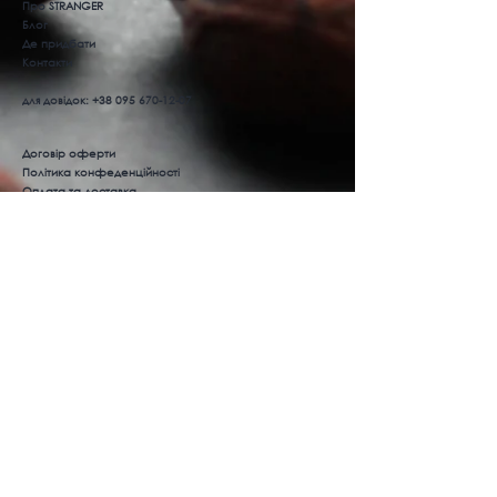
Про STRANGER
Блог
Де придбати
Контакти
для довідок:
+38 095 670-12-07
Договір оферти
Політика конфеденційності
Оплата та доставка
Повернення товару
Ми в соцмережах
Instagram
Facebook