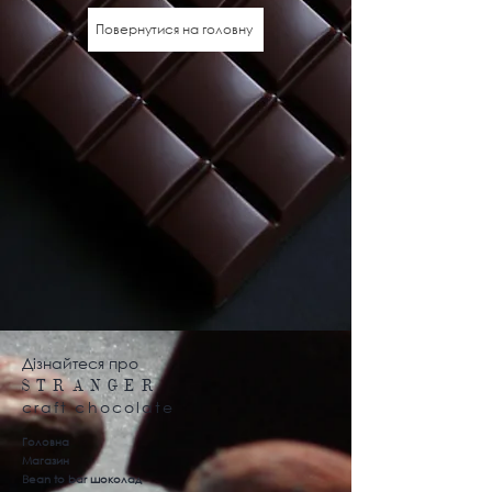
Повернутися на головну
Дізнайтеся про
S T
R A N G E R
craft chocolate
Головна
Магазин
B
ean to bar шоколад