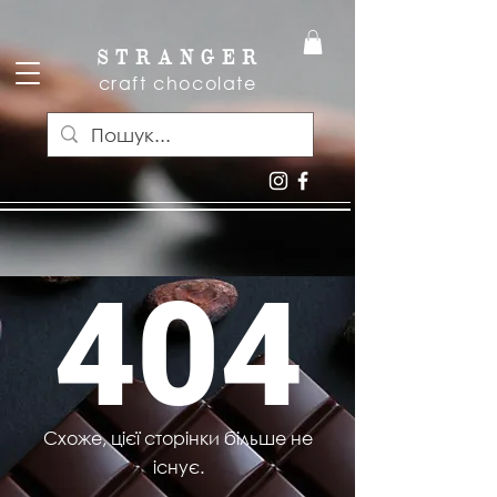
S T R A N G E R
craft chocolate
404
Схоже, цієї сторінки більше не
існує.