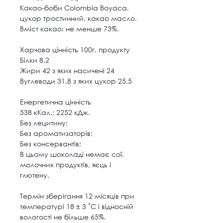
Какао-боби Colombia Boyaca,
цукор тростинний, какао масло.
Вміст какао: не менше 73%.
Харчова цінність 100г. продукту
Білки 8,2
Жири 42 з яких насичені 24
Вуглеводи 31,8 з яких цукор 25,5
Енергетична цінність
538 кКал.; 2252 кДж.
Без лецитину;
Без ароматизаторів;
Без консервантів;
В цьому шоколаді немає сої,
молочних продуктів, яєць і
глютену.
Термін зберігання 12 місяців при
температурі 18 ± 3 ˚С і відносній
вологості не більше 65%.