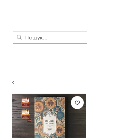
S T R A N G E R
craft chocolate