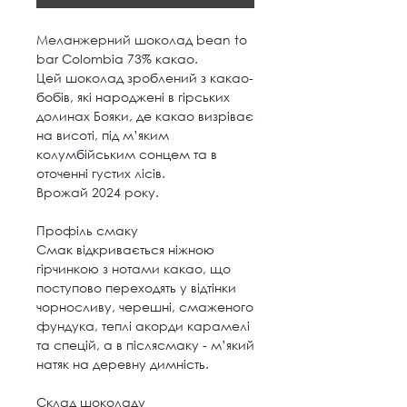
Меланжерний шоколад bean to
bar Colombia 73% какао.
Цей шоколад зроблений з какао-
бобів, які народжені в гірських
долинах Бояки, де какао визріває
на висоті, під м’яким
колумбійським сонцем та в
оточенні густих лісів.
Врожай 2024 року.
Профіль смаку
Смак відкривається ніжною
гірчинкою з нотами какао, що
поступово переходять у відтінки
чорносливу, черешні, смаженого
фундука, теплі акорди карамелі
та спецій, а в післясмаку - м’який
натяк на деревну димність.
Склад шоколаду