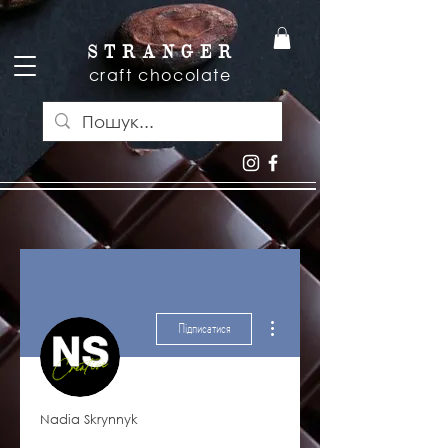
S T R A N G E R
craft chocolate
Інші дії
Підписатися
Nadia Skrynnyk