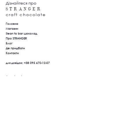
Дізнайтеся про
S T
R A N G E R
craft chocolate
Головна
Магазин
B
ean to bar шоколад
Про STRANGER
Блог
Де придбати
Контакти
для довідок:
+38 095 670-12-07
Договір оферти
Політика конфеденційності
Оплата та доставка
Повернення товару
Ми в соцмережах
Instagram