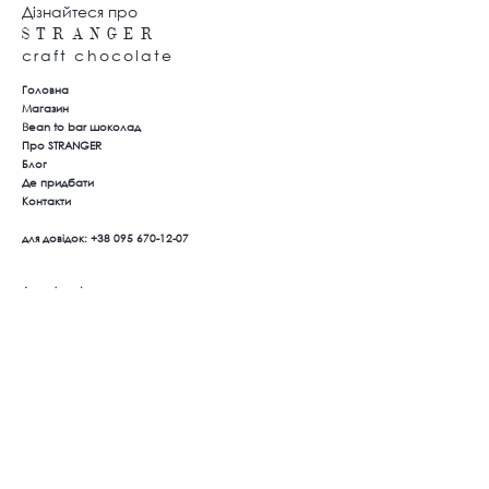
Дізнайтеся про
S T
R A N G E R
craft chocolate
Головна
Магазин
B
ean to bar шоколад
Про STRANGER
Блог
Де придбати
Контакти
для довідок:
+38 095 670-12-07
Договір оферти
Політика конфеденційності
Оплата та доставка
Повернення товару
Ми в соцмережах
Instagram