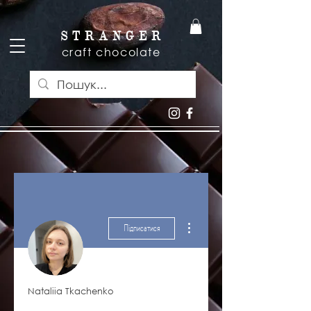
S T R A N G E R
craft chocolate
Інші дії
Підписатися
Nataliia Tkachenko