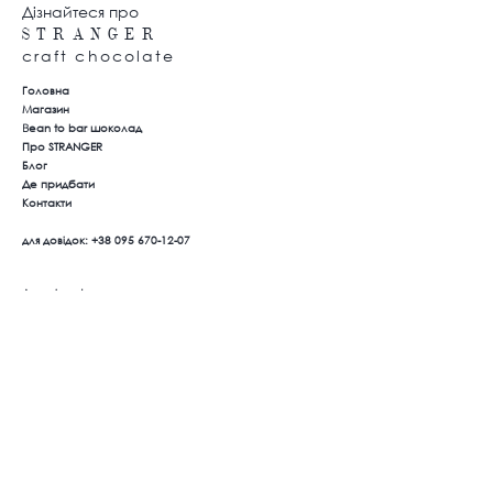
Дізнайтеся про
S T
R A N G E R
craft chocolate
Головна
Магазин
B
ean to bar шоколад
Про STRANGER
Блог
Де придбати
Контакти
для довідок:
+38 095 670-12-07
Договір оферти
Політика конфеденційності
Оплата та доставка
Повернення товару
Ми в соцмережах
Instagram