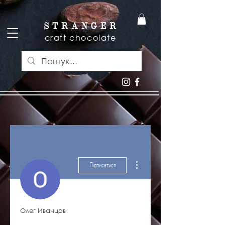
S T R A N G E R
craft chocolate
Інші дії
Підписатися
Олег Иванцов